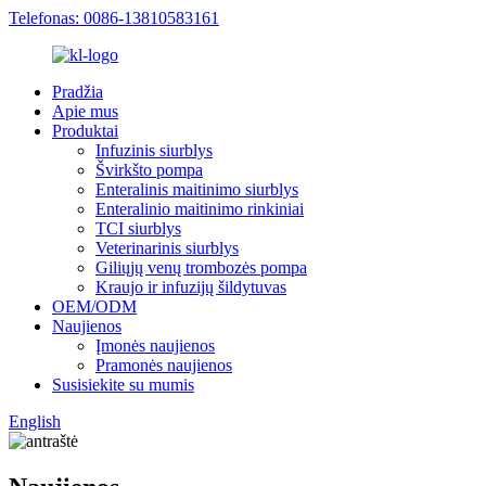
Telefonas: 0086-13810583161
Pradžia
Apie mus
Produktai
Infuzinis siurblys
Švirkšto pompa
Enteralinis maitinimo siurblys
Enteralinio maitinimo rinkiniai
TCI siurblys
Veterinarinis siurblys
Giliųjų venų trombozės pompa
Kraujo ir infuzijų šildytuvas
OEM/ODM
Naujienos
Įmonės naujienos
Pramonės naujienos
Susisiekite su mumis
English