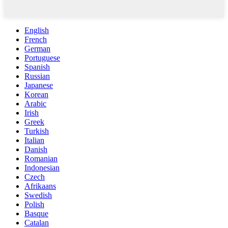
English
French
German
Portuguese
Spanish
Russian
Japanese
Korean
Arabic
Irish
Greek
Turkish
Italian
Danish
Romanian
Indonesian
Czech
Afrikaans
Swedish
Polish
Basque
Catalan