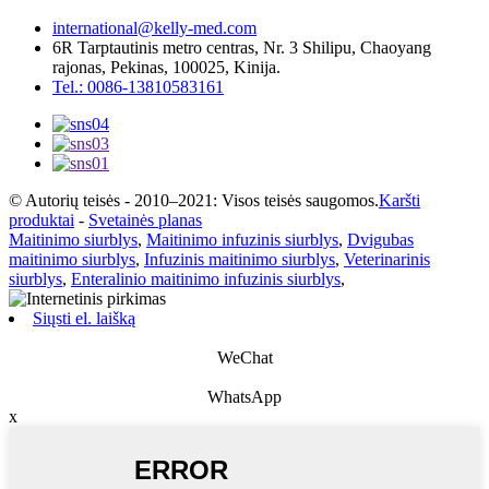
international@kelly-med.com
6R Tarptautinis metro centras, Nr. 3 Shilipu, Chaoyang
rajonas, Pekinas, 100025, Kinija.
Tel.: 0086-13810583161
© Autorių teisės - 2010–2021: Visos teisės saugomos.
Karšti
produktai
-
Svetainės planas
Maitinimo siurblys
,
Maitinimo infuzinis siurblys
,
Dvigubas
maitinimo siurblys
,
Infuzinis maitinimo siurblys
,
Veterinarinis
siurblys
,
Enteralinio maitinimo infuzinis siurblys
,
Siųsti el. laišką
WeChat
WhatsApp
x