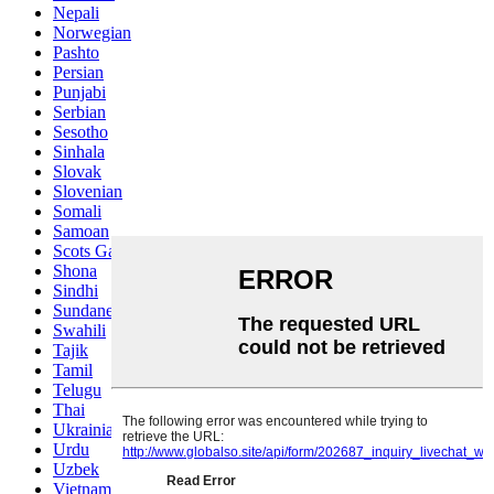
Nepali
Norwegian
Pashto
Persian
Punjabi
Serbian
Sesotho
Sinhala
Slovak
Slovenian
Somali
Samoan
Scots Gaelic
Shona
Sindhi
Sundanese
Swahili
Tajik
Tamil
Telugu
Thai
Ukrainian
Urdu
Uzbek
Vietnamese