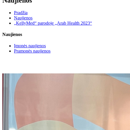
Naujienos
Pradžia
Naujienos
„KellyMed“ parodoje „Arab Health 2023“
Naujienos
Įmonės naujienos
Pramonės naujienos