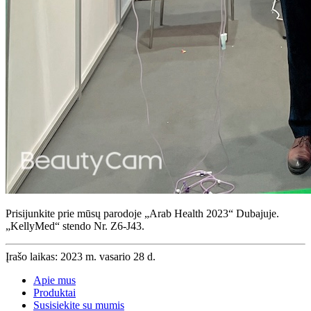
Prisijunkite prie mūsų parodoje „Arab Health 2023“ Dubajuje.
„KellyMed“ stendo Nr. Z6-J43.
Įrašo laikas: 2023 m. vasario 28 d.
Apie mus
Produktai
Susisiekite su mumis