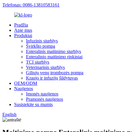
Telefonas: 0086-13810583161
Pradžia
Apie mus
Produktai
Infuzinis siurblys
Švirkšto pompa
Enteralinis maitinimo siurblys
Enteralinio maitinimo rinkiniai
TCI siurblys
Veterinarinis siurblys
Giliųjų venų trombozės pompa
Kraujo ir infuzijų šildytuvas
OEM/ODM
Naujienos
Įmonės naujienos
Pramonės naujienos
Susisiekite su mumis
English