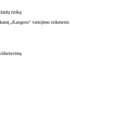
laidų riziką
inkantį „Kangroo“ vartojimo reikmenis
viduriavimą