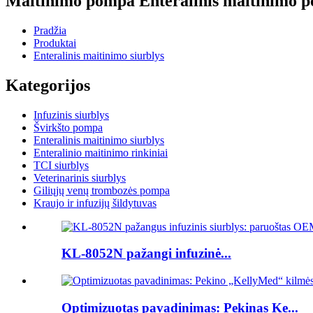
Maitinimo pompa Enteralinis maitinimo 
Pradžia
Produktai
Enteralinis maitinimo siurblys
Kategorijos
Infuzinis siurblys
Švirkšto pompa
Enteralinis maitinimo siurblys
Enteralinio maitinimo rinkiniai
TCI siurblys
Veterinarinis siurblys
Giliųjų venų trombozės pompa
Kraujo ir infuzijų šildytuvas
KL-8052N pažangi infuzinė...
Optimizuotas pavadinimas: Pekinas Ke...