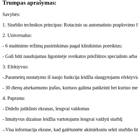
Trumpas aprašymas:
Savybės:
1. Siurblio technikos principas: Rotacinis su automatinio praplovimo
2. Universalus:
- 6 maitinimo režimų pasirinkimas pagal klinikinius poreikius;
- Gali būti naudojamas ligoninėje sveikatos priežiūros specialisto ar
3. Efektyvus:
-.Parametrų nustatymo iš naujo funkcija leidžia slaugytojams efektyvi
- 30 dienų atsekamumo įrašus, kuriuos galima patikrinti bet kuriuo me
4. Paprasta:
- Didelis jutiklinis ekranas, lengvai valdomas
- Intuityvus dizainas leidžia vartotojams lengvai valdyti siurblį
-.Visa informacija ekrane, kad galėtumėte akimirksniu sekti siurblio b