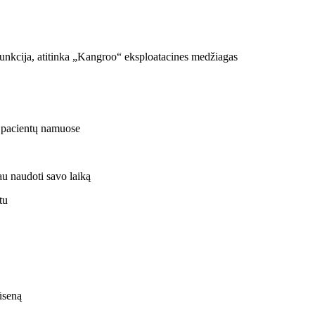
 funkcija, atitinka „Kangroo“ eksploatacines medžiagas
ba pacientų namuose
au naudoti savo laiką
tu
ūseną