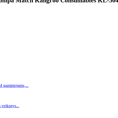
pompa Match Kangroo Consumables KL-5041